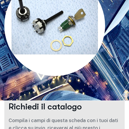
R
i
c
h
i
e
d
i
i
l
c
a
t
a
l
o
g
o
Compila i campi di questa scheda con i tuoi dati
e clicca su invio, riceverai al più presto i