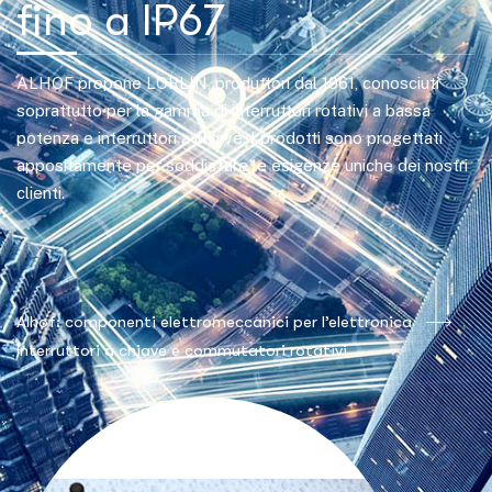
fino a IP67
ALHOF propone LORLIN, produttori dal 1961, conosciuti
soprattutto per la gamma di interruttori rotativi a bassa
potenza e interruttori a chiave. I prodotti sono progettati
appositamente per soddisfare le esigenze uniche dei nostri
clienti.
Alhof: componenti elettromeccanici per l’elettronica
Interruttori a chiave e commutatori rotativi