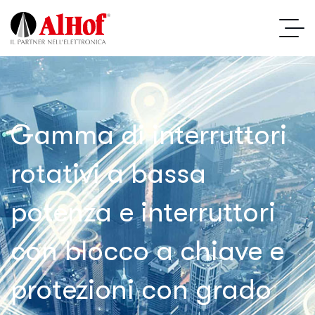
Gamma di interruttori
rotativi a bassa
potenza e interruttori
con blocco a chiave e
protezioni con grado